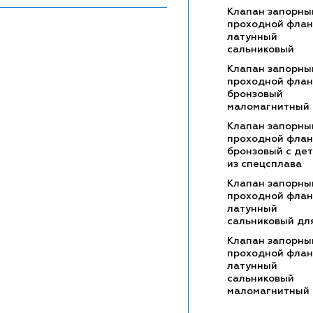
Клапан запорны
проходной фла
латунный
сальниковый
Клапан запорны
проходной фла
бронзовый
маломагнитный
Клапан запорны
проходной фла
бронзовый с де
из спецсплава
Клапан запорны
проходной фла
латунный
сальниковый дл
Клапан запорны
проходной фла
латунный
сальниковый
маломагнитный