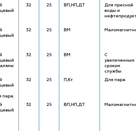
й
32
25
ВП,НП,ДТ
Для пресной
нцевый
воды и
нефтепродук
й
32
25
ВМ
Маломагнитн
нцевый
й
32
25
ВМ
С
нцевый
увеличенным
талями
сроком
службы
й
32
25
П,Кт
Для пара
нцевый
я пара
й
32
25
ВП,НП,ДТ
Маломагнитн
нцевый