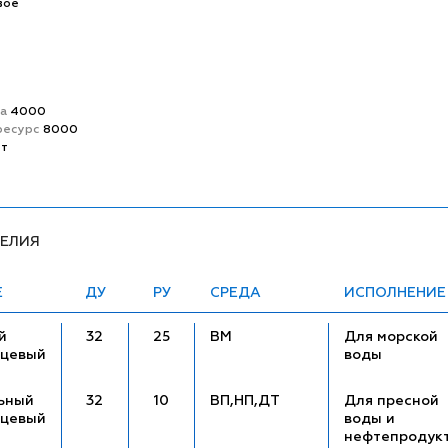
вое
та
4000
ресурс
8000
ет
ДЕЛИЯ
Е
ДУ
РУ
СРЕДА
ИСПОЛНЕНИЕ
й
32
25
ВМ
Для морской
нцевый
воды
ьный
32
10
ВП,НП,ДТ
Для пресной
нцевый
воды и
нефтепродук