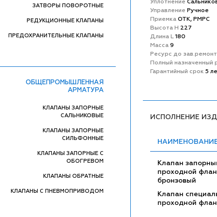
Уплотнение
Сальнико
ЗАТВОРЫ ПОВОРОТНЫЕ
Управление
Ручное
Приемка
ОТК, РМРС
РЕДУКЦИОННЫЕ КЛАПАНЫ
Высота H
227
ПРЕДОХРАНИТЕЛЬНЫЕ КЛАПАНЫ
Длина L
180
Масса
9
Ресурс до зав.ремон
Полный назначенный 
Гарантийный срок
5 л
ОБЩЕПРОМЫШЛЕННАЯ
АРМАТУРА
КЛАПАНЫ ЗАПОРНЫЕ
САЛЬНИКОВЫЕ
ИСПОЛНЕНИЕ ИЗ
КЛАПАНЫ ЗАПОРНЫЕ
СИЛЬФОННЫЕ
НАИМЕНОВАНИ
КЛАПАНЫ ЗАПОРНЫЕ С
ОБОГРЕВОМ
Клапан запорны
проходной фла
КЛАПАНЫ ОБРАТНЫЕ
бронзовый
КЛАПАНЫ С ПНЕВМОПРИВОДОМ
Клапан специал
проходной фла