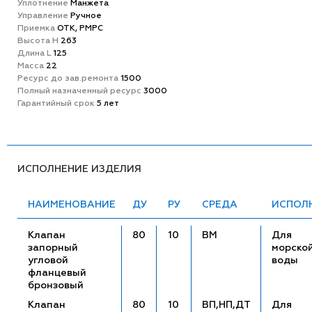
Уплотнение
Манжета
Управление
Ручное
Приемка
ОТК, РМРС
Высота H
263
Длина L
125
Масса
22
Ресурс до зав.ремонта
1500
Полный назначенный ресурс
3000
Гарантийный срок
5 лет
ИСПОЛНЕНИЕ ИЗДЕЛИЯ
НАИМЕНОВАНИЕ
ДУ
РУ
СРЕДА
ИСПОЛ
Клапан
80
10
ВМ
Для
запорный
морско
угловой
воды
фланцевый
бронзовый
Клапан
80
10
ВП,НП,ДТ
Для