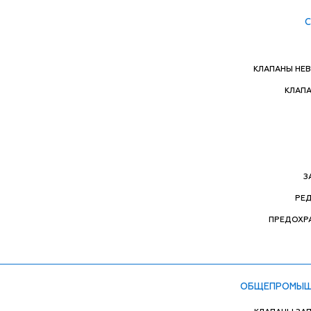
КЛАПАНЫ НЕ
КЛАП
З
РЕ
ПРЕДОХР
ОБЩЕПРОМЫШ