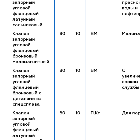
запорный
пресно
угловой
воды и
фланцевый
нефтеп
латунный
сальниковый
Клапан
80
10
ВМ
Малома
запорный
угловой
фланцевый
бронзовый
маломагнитный
Клапан
80
10
ВМ
С
запорный
увелич
угловой
сроком
фланцевый
службы
бронзовый с
деталями из
спецсплава
Клапан
80
10
П,Кт
Для па
запорный
угловой
фланцевый
латунный