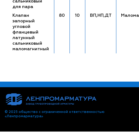
сальниковый
для пара
Клапан
80
10
ВП,НП,ДТ
Малома
запорный
угловой
фланцевый
латунный
сальниковый
маломагнитный
© 2025 общество с ограниченной ответственностью
«Ленпромарматура»