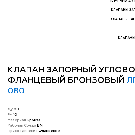
КЛАПАНЫ ЗА
КЛАПАНЫ З
КЛАПАНЫ ЗА
КЛАПАНЫ
КЛАПАН ЗАПОРНЫЙ УГЛОВ
ФЛАНЦЕВЫЙ БРОНЗОВЫЙ
Л
080
Ду
80
Ру
10
Матeриал
Бронза
Рабочая Среда
ВМ
Присоединение
Фланцевое