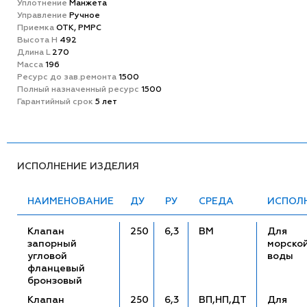
Уплотнение
Манжета
Управление
Ручное
Приемка
ОТК, РМРС
Высота H
492
Длина L
270
Масса
196
Ресурс до зав.ремонта
1500
Полный назначенный ресурс
1500
Гарантийный срок
5 лет
ИСПОЛНЕНИЕ ИЗДЕЛИЯ
НАИМЕНОВАНИЕ
ДУ
РУ
СРЕДА
ИСПОЛ
Клапан
250
6,3
ВМ
Для
запорный
морско
угловой
воды
фланцевый
бронзовый
Клапан
250
6,3
ВП,НП,ДТ
Для