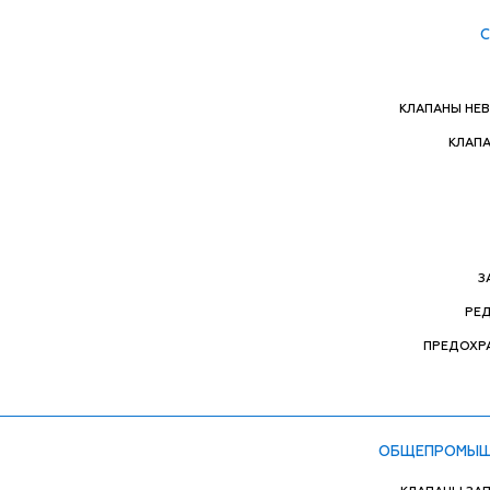
КЛАПАНЫ НЕ
КЛАП
З
РЕ
ПРЕДОХР
ОБЩЕПРОМЫШ