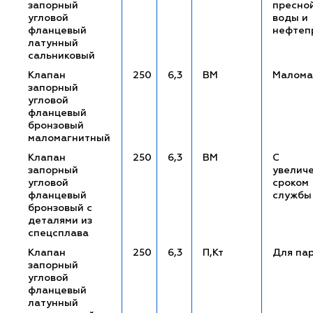
запорный
пресно
угловой
воды и
фланцевый
нефтеп
латунный
сальниковый
Клапан
250
6,3
ВМ
Малома
запорный
угловой
фланцевый
бронзовый
маломагнитный
Клапан
250
6,3
ВМ
С
запорный
увелич
угловой
сроком
фланцевый
службы
бронзовый с
деталями из
спецсплава
Клапан
250
6,3
П,Кт
Для па
запорный
угловой
фланцевый
латунный