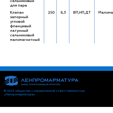
сальниковый
для пара
Клапан
250
6,3
ВП,НП,ДТ
Малома
запорный
угловой
фланцевый
латунный
сальниковый
маломагнитный
© 2025 общество с ограниченной ответственностью
«Ленпромарматура»