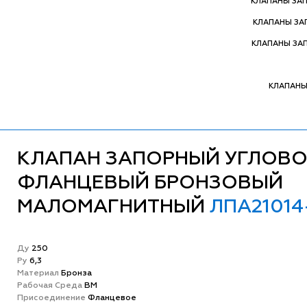
КЛАПАНЫ ЗА
КЛАПАНЫ З
КЛАПАНЫ ЗА
КЛАПАНЫ
КЛАПАН ЗАПОРНЫЙ УГЛОВ
ФЛАНЦЕВЫЙ БРОНЗОВЫЙ
МАЛОМАГНИТНЫЙ
ЛПА21014
Ду
250
Ру
6,3
Матeриал
Бронза
Рабочая Среда
ВМ
Присоединение
Фланцевое