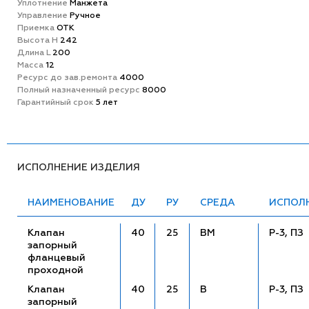
Уплотнение
Манжета
Управление
Ручное
Приемка
ОТК
Высота H
242
Длина L
200
Масса
12
Ресурс до зав.ремонта
4000
Полный назначенный ресурс
8000
Гарантийный срок
5 лет
ИСПОЛНЕНИЕ ИЗДЕЛИЯ
НАИМЕНОВАНИЕ
ДУ
РУ
СРЕДА
ИСПОЛ
Клапан
40
25
ВМ
Р-3, ПЗ
запорный
фланцевый
проходной
Клапан
40
25
В
Р-3, ПЗ
запорный