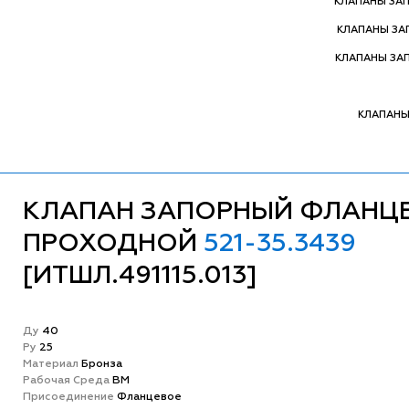
КЛАПАНЫ ЗА
КЛАПАНЫ З
КЛАПАНЫ ЗА
КЛАПАНЫ
КЛАПАН ЗАПОРНЫЙ ФЛАНЦ
ПРОХОДНОЙ
521-35.3439
[ИТШЛ.491115.013]
Ду
40
Ру
25
Матeриал
Бронза
Рабочая Среда
ВМ
Присоединение
Фланцевое