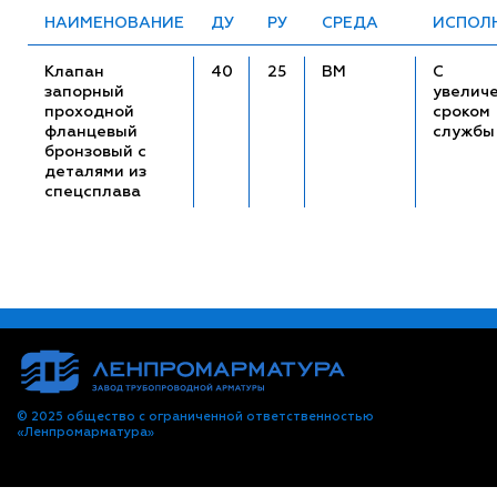
НАИМЕНОВАНИЕ
ДУ
РУ
СРЕДА
ИСПОЛ
Клапан
40
25
ВМ
С
запорный
увелич
проходной
сроком
фланцевый
службы
бронзовый с
деталями из
спецсплава
© 2025 общество с ограниченной ответственностью
«Ленпромарматура»