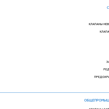
КЛАПАНЫ НЕ
КЛАП
З
РЕ
ПРЕДОХР
ОБЩЕПРОМЫШ