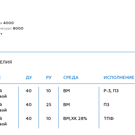
та
4000
ресурс
8000
ет
ДЕЛИЯ
Е
ДУ
РУ
СРЕДА
ИСПОЛНЕНИЕ
й
40
10
ВМ
Р-3, ПЗ
вой
й
40
25
ВМ
ПЗ
вой
й
40
10
ВМ,ХК 28%
ТПФ
вой