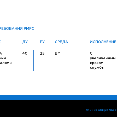
ТРЕБОВАНИЯ РМРС
Е
ДУ
РУ
СРЕДА
ИСПОЛНЕНИЕ
й
40
25
ВМ
С
вый
увеличенным
талями
сроком
службы
© 2025 общество с