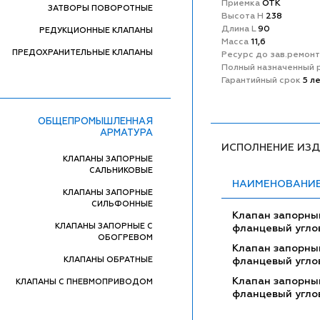
Приемка
ОТК
ЗАТВОРЫ ПОВОРОТНЫЕ
Высота H
238
Длина L
90
РЕДУКЦИОННЫЕ КЛАПАНЫ
Масса
11,6
ПРЕДОХРАНИТЕЛЬНЫЕ КЛАПАНЫ
Ресурс до зав.ремон
Полный назначенный 
Гарантийный срок
5 л
ОБЩЕПРОМЫШЛЕННАЯ
АРМАТУРА
ИСПОЛНЕНИЕ ИЗ
КЛАПАНЫ ЗАПОРНЫЕ
САЛЬНИКОВЫЕ
НАИМЕНОВАНИ
КЛАПАНЫ ЗАПОРНЫЕ
СИЛЬФОННЫЕ
Клапан запорны
КЛАПАНЫ ЗАПОРНЫЕ С
фланцевый угло
ОБОГРЕВОМ
Клапан запорны
КЛАПАНЫ ОБРАТНЫЕ
фланцевый угло
Клапан запорны
КЛАПАНЫ С ПНЕВМОПРИВОДОМ
фланцевый угло