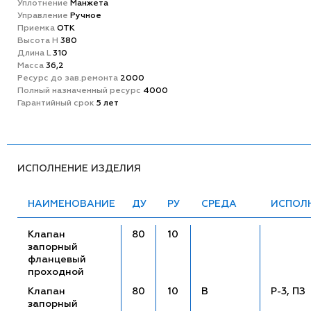
Уплотнение
Манжета
Управление
Ручное
Приемка
ОТК
Высота H
380
Длина L
310
Масса
36,2
Ресурс до зав.ремонта
2000
Полный назначенный ресурс
4000
Гарантийный срок
5 лет
ИСПОЛНЕНИЕ ИЗДЕЛИЯ
НАИМЕНОВАНИЕ
ДУ
РУ
СРЕДА
ИСПОЛ
Клапан
80
10
запорный
фланцевый
проходной
Клапан
80
10
В
Р-3, ПЗ
запорный