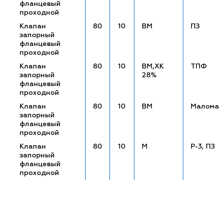
фланцевый
проходной
Клапан
80
10
ВМ
ПЗ
запорный
фланцевый
проходной
Клапан
80
10
ВМ,ХК
ТПФ
запорный
28%
фланцевый
проходной
Клапан
80
10
ВМ
Малома
запорный
фланцевый
проходной
Клапан
80
10
М
Р-3, ПЗ
запорный
фланцевый
проходной