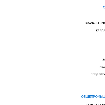
КЛАПАНЫ НЕ
КЛАП
З
РЕ
ПРЕДОХР
ОБЩЕПРОМЫШ