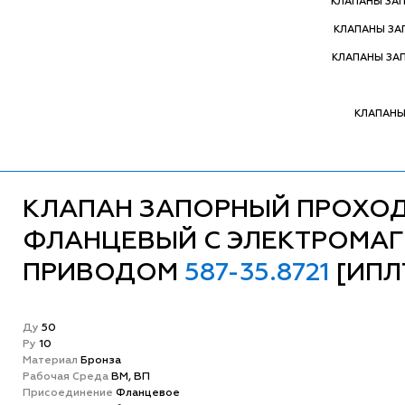
КЛАПАНЫ ЗА
КЛАПАНЫ З
КЛАПАНЫ ЗА
КЛАПАНЫ
КЛАПАН ЗАПОРНЫЙ ПРОХО
ФЛАНЦЕВЫЙ С ЭЛЕКТРОМА
ПРИВОДОМ
587-35.8721
[ИПЛТ
Ду
50
Ру
10
Матeриал
Бронза
Рабочая Среда
ВМ, ВП
Присоединение
Фланцевое