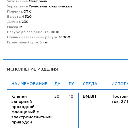
Уплотнение
Мембрана
Управление
Ручное/автоматическое
Приемка
ОТК
Высота H
320
Длина L
230
Масса
16
Ресурс до зав.ремонта
8000
Полный назначенный ресурс
16000
Гарантийный срок
5 лет
ИСПОЛНЕНИЕ ИЗДЕЛИЯ
НАИМЕНОВАНИЕ
ДУ
РУ
СРЕДА
ИСПОЛ
Клапан
50
10
ВМ,ВП
Постоя
запорный
ток, 27 
проходной
фланцевый с
электромагнитным
приводом