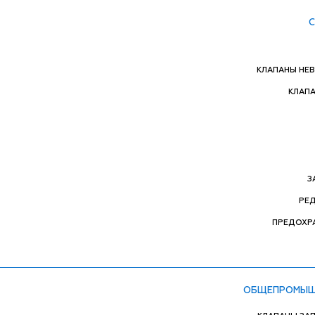
КЛАПАНЫ НЕ
КЛАП
З
РЕ
ПРЕДОХР
ОБЩЕПРОМЫШ