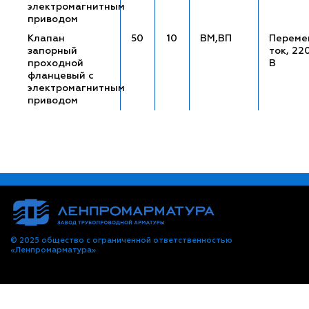
электромагнитным
приводом
Клапан
50
10
ВМ,ВП
Переме
запорный
ток, 22
проходной
В
фланцевый с
электромагнитным
приводом
© 2025 общество с ограниченной ответственностью
«Ленпромарматура»