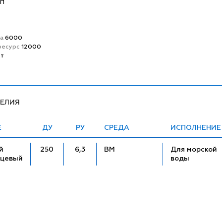
ВП
та
6000
ресурс
12000
ет
ДЕЛИЯ
Е
ДУ
РУ
СРЕДА
ИСПОЛНЕНИЕ
й
250
6,3
ВМ
Для морской
нцевый
воды