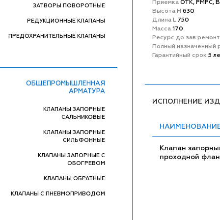
Приемка
ОТК, РМРС, 
ЗАТВОРЫ ПОВОРОТНЫЕ
Высота H
630
Длина L
750
РЕДУКЦИОННЫЕ КЛАПАНЫ
Масса
170
ПРЕДОХРАНИТЕЛЬНЫЕ КЛАПАНЫ
Ресурс до зав.ремон
Полный назначенный 
Гарантийный срок
5 л
ОБЩЕПРОМЫШЛЕННАЯ
АРМАТУРА
ИСПОЛНЕНИЕ ИЗ
КЛАПАНЫ ЗАПОРНЫЕ
САЛЬНИКОВЫЕ
НАИМЕНОВАНИ
КЛАПАНЫ ЗАПОРНЫЕ
СИЛЬФОННЫЕ
Клапан запорны
КЛАПАНЫ ЗАПОРНЫЕ С
проходной фла
ОБОГРЕВОМ
КЛАПАНЫ ОБРАТНЫЕ
КЛАПАНЫ С ПНЕВМОПРИВОДОМ