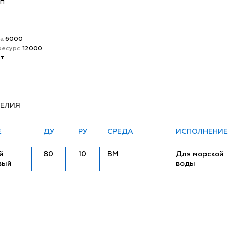
ВП
та
6000
ресурс
12000
ет
ДЕЛИЯ
Е
ДУ
РУ
СРЕДА
ИСПОЛНЕНИЕ
й
80
10
ВМ
Для морской
вый
воды