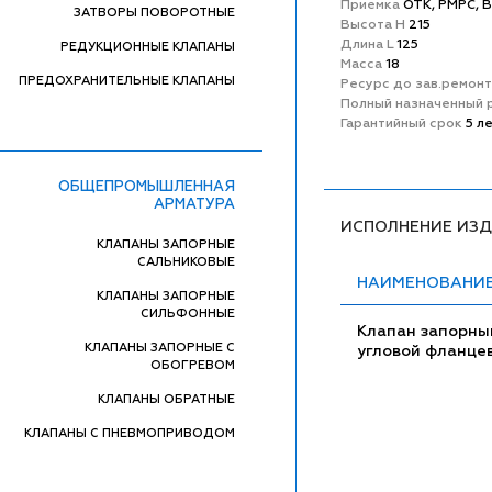
Приемка
ОТК, РМРС, 
ЗАТВОРЫ ПОВОРОТНЫЕ
Высота H
215
Длина L
125
РЕДУКЦИОННЫЕ КЛАПАНЫ
Масса
18
ПРЕДОХРАНИТЕЛЬНЫЕ КЛАПАНЫ
Ресурс до зав.ремон
Полный назначенный 
Гарантийный срок
5 л
ОБЩЕПРОМЫШЛЕННАЯ
АРМАТУРА
ИСПОЛНЕНИЕ ИЗ
КЛАПАНЫ ЗАПОРНЫЕ
САЛЬНИКОВЫЕ
НАИМЕНОВАНИ
КЛАПАНЫ ЗАПОРНЫЕ
СИЛЬФОННЫЕ
Клапан запорны
КЛАПАНЫ ЗАПОРНЫЕ С
угловой фланце
ОБОГРЕВОМ
КЛАПАНЫ ОБРАТНЫЕ
КЛАПАНЫ С ПНЕВМОПРИВОДОМ