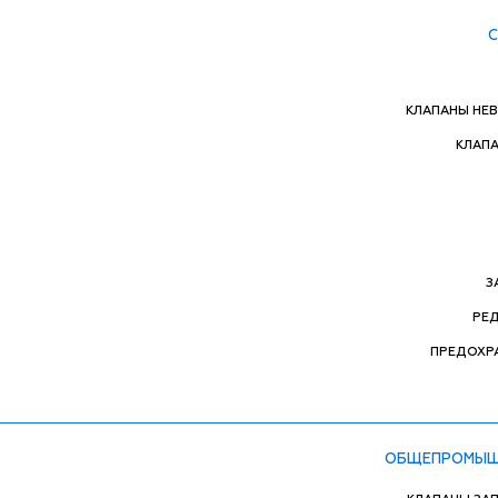
КЛАПАНЫ НЕ
КЛАП
З
РЕ
ПРЕДОХР
ОБЩЕПРОМЫШ