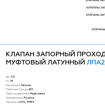
КЛАПАНЫ ЗА
КЛАПАНЫ З
КЛАПАНЫ ЗА
КЛАПАНЫ
КЛАПАН ЗАПОРНЫЙ ПРОХО
МУФТОВЫЙ ЛАТУННЫЙ
ЛПА2
Ду
20
Ру
16
Матeриал
Латунь
Рабочая Среда
ВП
Присоединение
Муфтовое
Управление
Ручное
Приемка
ОТК, РМРС