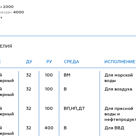
та
2000
ресурс
4000
ет
ДЕЛИЯ
Е
ДУ
РУ
СРЕДА
ИСПОЛНЕНИЕ
й
32
100
ВМ
Для морской
церный
воды
й
32
100
В
Для воздуха
церный
й
32
100
ВП,НП,ДТ
Для пресной
церный
воды и
нефтепродук
й
32
400
В
Для ВВД
церный