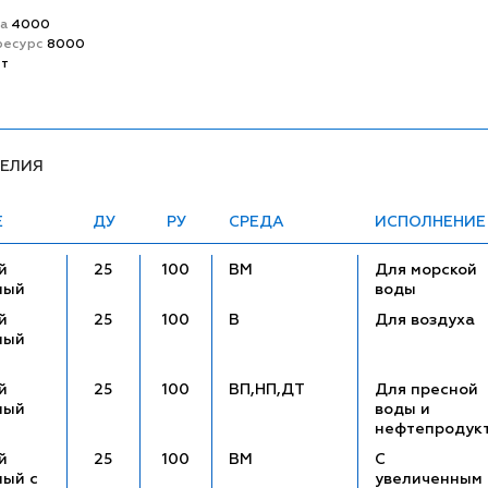
та
4000
ресурс
8000
ет
ДЕЛИЯ
Е
ДУ
РУ
СРЕДА
ИСПОЛНЕНИЕ
й
25
100
ВМ
Для морской
ный
воды
й
25
100
В
Для воздуха
ный
й
25
100
ВП,НП,ДТ
Для пресной
ный
воды и
нефтепродук
й
25
100
ВМ
С
ный с
увеличенным