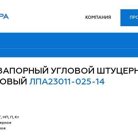
КОМПАНИЯ
ПР
ЗАПОРНЫЙ УГЛОВОЙ ШТУЦЕР
КОВЫЙ
ЛПА23011-025-14
, НП, П, Кт
ерное
вое