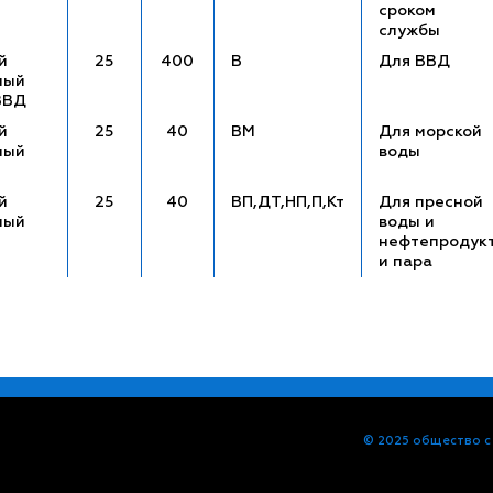
сроком
службы
й
25
400
В
Для ВВД
ный
ВВД
й
25
40
ВМ
Для морской
ный
воды
й
25
40
ВП,ДТ,НП,П,Кт
Для пресной
ный
воды и
нефтепродук
и пара
© 2025 общество с