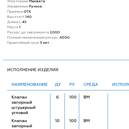
Уплотнение
Манжета
Управление
Ручное
Приемка
ОТК
Высота H
140
Длина L
45
Масса
1
Ресурс до зав.ремонта
2000
Полный назначенный ресурс
4000
Гарантийный срок
5 лет
ИСПОЛНЕНИЕ ИЗДЕЛИЯ
НАИМЕНОВАНИЕ
ДУ
РУ
СРЕДА
ИСПОЛ
Клапан
6
100
ВМ
запорный
штуцерный
угловой
Клапан
10
100
ВМ
запорный