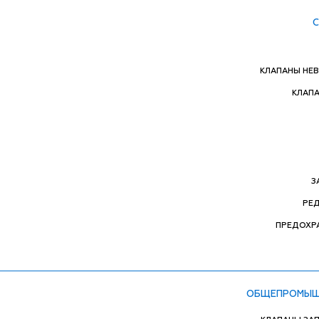
КЛАПАНЫ НЕ
КЛАП
З
РЕ
ПРЕДОХР
ОБЩЕПРОМЫШ