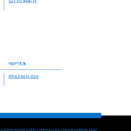
521-01.468-13
ЧЕРТЁЖ
ЛПА23011-025
 ограниченной ответственностью «Ленпромарматура»