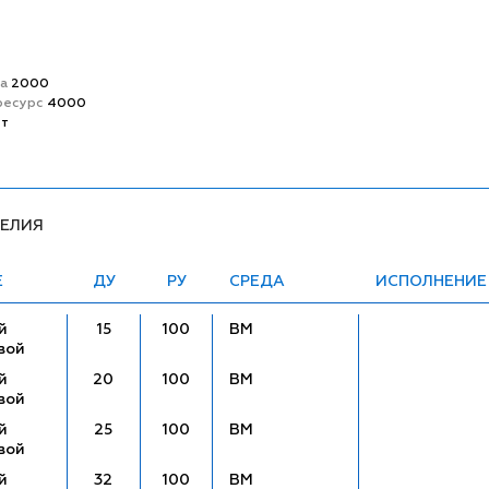
та
2000
ресурс
4000
ет
ДЕЛИЯ
Е
ДУ
РУ
СРЕДА
ИСПОЛНЕНИЕ
й
15
100
ВМ
вой
й
20
100
ВМ
вой
й
25
100
ВМ
вой
й
32
100
ВМ