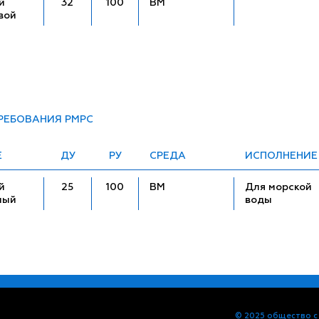
й
32
100
ВМ
вой
ТРЕБОВАНИЯ РМРС
Е
ДУ
РУ
СРЕДА
ИСПОЛНЕНИЕ
й
25
100
ВМ
Для морской
ный
воды
© 2025 общество с