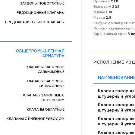
Приемка
ОТК
ЗАТВОРЫ ПОВОРОТНЫЕ
Высота H
202
Длина L
68
РЕДУКЦИОННЫЕ КЛАПАНЫ
Масса
2,9
ПРЕДОХРАНИТЕЛЬНЫЕ КЛАПАНЫ
Ресурс до зав.ремон
Полный назначенный 
Гарантийный срок
5 л
ОБЩЕПРОМЫШЛЕННАЯ
АРМАТУРА
ИСПОЛНЕНИЕ ИЗ
КЛАПАНЫ ЗАПОРНЫЕ
САЛЬНИКОВЫЕ
НАИМЕНОВАНИ
КЛАПАНЫ ЗАПОРНЫЕ
СИЛЬФОННЫЕ
Клапан запорны
КЛАПАНЫ ЗАПОРНЫЕ С
штуцерный угло
ОБОГРЕВОМ
Клапан запорны
КЛАПАНЫ ОБРАТНЫЕ
штуцерный угло
Клапан запорны
КЛАПАНЫ С ПНЕВМОПРИВОДОМ
штуцерный угло
Клапан запорны