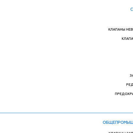
КЛАПАНЫ НЕ
КЛАП
З
РЕ
ПРЕДОХР
ОБЩЕПРОМЫШ