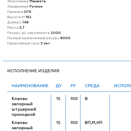
Уплотнение
Манжета
Управление
Ручное
Приемка
ОТК
Высота H
192
Длина L
148
Масса
3,7
Ресурс до зав.ремонта
2000
Полный назначенный ресурс
8000
Гарантийный срок
5 лет
ИСПОЛНЕНИЕ ИЗДЕЛИЯ
НАИМЕНОВАНИЕ
ДУ
РУ
СРЕДА
ИСПОЛ
Клапан
15
100
В
запорный
штуцерный
проходной
Клапан
15
100
ВП,М,НП
запорный