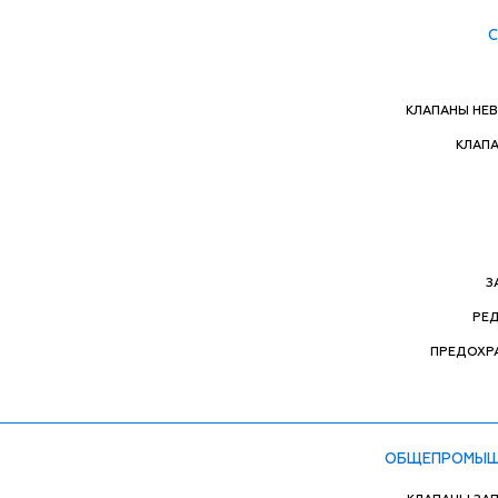
КЛАПАНЫ НЕ
КЛАП
З
РЕ
ПРЕДОХР
ОБЩЕПРОМЫШ