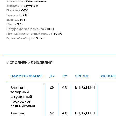
Уплотнение
Сальниковое
Управление
Ручное
Приемка
ОТК
Высота H
212
Длина L
148
Масса
3,5
Ресурс до зав.ремонта
2000
Полный назначенный ресурс
8000
Гарантийный срок
5 лет
ИСПОЛНЕНИЕ ИЗДЕЛИЯ
НАИМЕНОВАНИЕ
ДУ
РУ
СРЕДА
ИСПОЛ
Клапан
25
40
ВП,Кт,П,НП
запорный
штуцерный
проходной
сальниковый
Клапан
32
40
ВП,Кт,П,НП