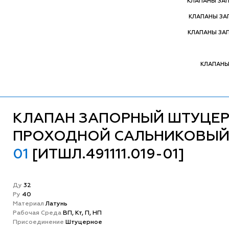
КЛАПАНЫ ЗА
КЛАПАНЫ З
КЛАПАНЫ ЗА
КЛАПАНЫ
КЛАПАН ЗАПОРНЫЙ ШТУЦЕ
ПРОХОДНОЙ САЛЬНИКОВЫ
01
[ИТШЛ.491111.019-01]
Ду
32
Ру
40
Матeриал
Латунь
Рабочая Среда
ВП, Кт, П, НП
Присоединение
Штуцерное