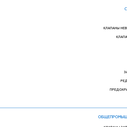
КЛАПАНЫ НЕ
КЛАП
З
РЕ
ПРЕДОХР
ОБЩЕПРОМЫШ