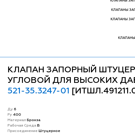
КЛАПАНЫ ЗА
КЛАПАНЫ З
КЛАПАНЫ ЗА
КЛАПАНЫ
КЛАПАН ЗАПОРНЫЙ ШТУЦЕ
УГЛОВОЙ ДЛЯ ВЫСОКИХ ДА
521-35.3247-01
[ИТШЛ.491211.
Ду
6
Ру
400
Матeриал
Бронза
Рабочая Среда
В
Присоединение
Штуцерное