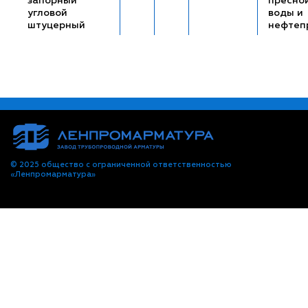
запорный
пресно
угловой
воды и
штуцерный
нефтеп
© 2025 общество с ограниченной ответственностью
«Ленпромарматура»