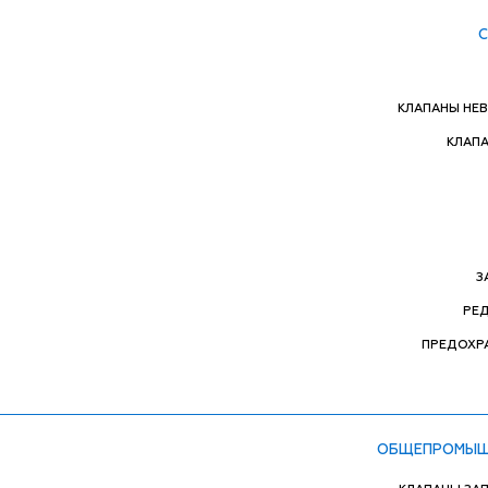
КЛАПАНЫ НЕ
КЛАП
З
РЕ
ПРЕДОХР
ОБЩЕПРОМЫШ