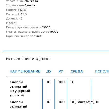
Уплотнение
Манжета
Управление
Ручное
Приемка
ОТК
Высота H
100
Длина L
45
Масса
1
Ресурс до зав.ремонта
2000
Полный назначенный ресурс
8000
Гарантийный срок
5 лет
ИСПОЛНЕНИЕ ИЗДЕЛИЯ
НАИМЕНОВАНИЕ
ДУ
РУ
СРЕДА
ИСПОЛ
Клапан
10
100
В
запорный
штуцерный
угловой
Клапан
10
100
ВП,Впит,Кт,М,НП
запорный