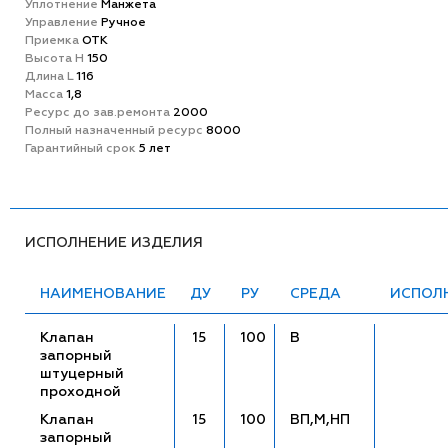
Уплотнение
Манжета
Управление
Ручное
Приемка
ОТК
Высота H
150
Длина L
116
Масса
1,8
Ресурс до зав.ремонта
2000
Полный назначенный ресурс
8000
Гарантийный срок
5 лет
ИСПОЛНЕНИЕ ИЗДЕЛИЯ
НАИМЕНОВАНИЕ
ДУ
РУ
СРЕДА
ИСПОЛ
Клапан
15
100
В
запорный
штуцерный
проходной
Клапан
15
100
ВП,М,НП
запорный