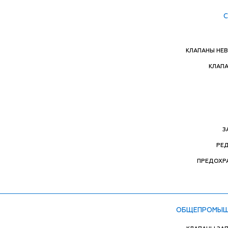
КЛАПАНЫ НЕ
КЛАП
З
РЕ
ПРЕДОХР
ОБЩЕПРОМЫШ