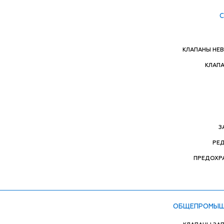
КЛАПАНЫ НЕ
КЛАП
З
РЕ
ПРЕДОХР
ОБЩЕПРОМЫШ