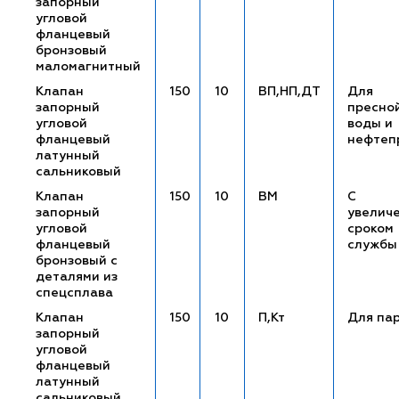
запорный
угловой
фланцевый
бронзовый
маломагнитный
Клапан
150
10
ВП,НП,ДТ
Для
запорный
пресно
угловой
воды и
фланцевый
нефтеп
латунный
сальниковый
Клапан
150
10
ВМ
С
запорный
увелич
угловой
сроком
фланцевый
службы
бронзовый с
деталями из
спецсплава
Клапан
150
10
П,Кт
Для па
запорный
угловой
фланцевый
латунный
сальниковый