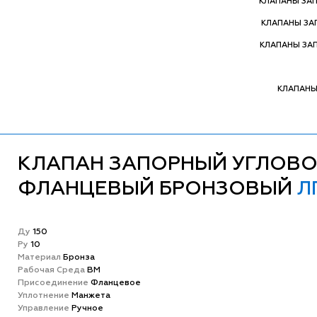
КЛАПАНЫ ЗА
КЛАПАНЫ З
КЛАПАНЫ ЗА
КЛАПАНЫ
КЛАПАН ЗАПОРНЫЙ УГЛОВ
ФЛАНЦЕВЫЙ БРОНЗОВЫЙ
Л
Ду
150
Ру
10
Матeриал
Бронза
Рабочая Среда
ВМ
Присоединение
Фланцевое
Уплотнение
Манжета
Управление
Ручное