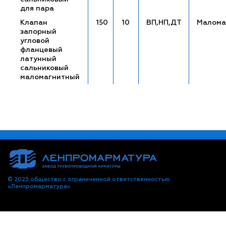
для пара
Клапан
150
10
ВП,НП,ДТ
Малома
запорный
угловой
фланцевый
латунный
сальниковый
маломагнитный
© 2025 общество с ограниченной ответственностью
«Ленпромарматура»