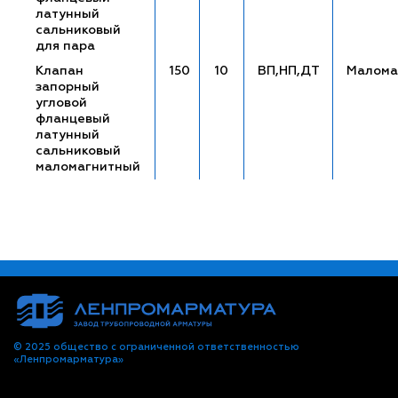
латунный
сальниковый
для пара
Клапан
150
10
ВП,НП,ДТ
Малома
запорный
угловой
фланцевый
латунный
сальниковый
маломагнитный
© 2025 общество с ограниченной ответственностью
«Ленпромарматура»