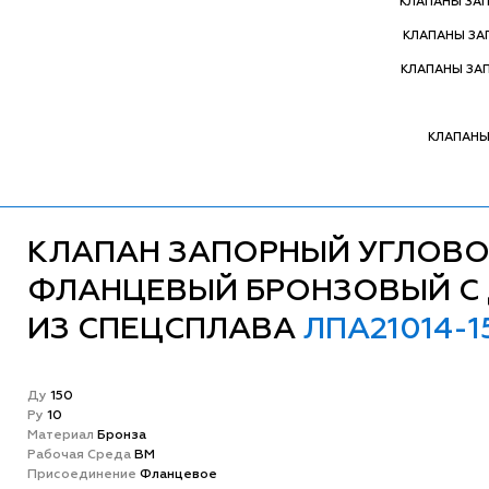
КЛАПАНЫ ЗА
КЛАПАНЫ З
КЛАПАНЫ ЗА
КЛАПАНЫ
КЛАПАН ЗАПОРНЫЙ УГЛОВ
ФЛАНЦЕВЫЙ БРОНЗОВЫЙ С
ИЗ СПЕЦСПЛАВА
ЛПА21014-1
Ду
150
Ру
10
Матeриал
Бронза
Рабочая Среда
ВМ
Присоединение
Фланцевое