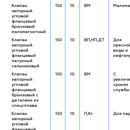
Клапан
150
10
ВМ
Малома
запорный
угловой
фланцевый
бронзовый
маломагнитный
Клапан
150
10
ВП,НП,ДТ
Для
запорный
пресно
угловой
воды и
фланцевый
нефтеп
латунный
сальниковый
Клапан
150
10
ВМ
С
запорный
увелич
угловой
сроком
фланцевый
службы
бронзовый с
деталями из
спецсплава
Клапан
150
10
П,Кт
Для па
запорный
угловой
фланцевый