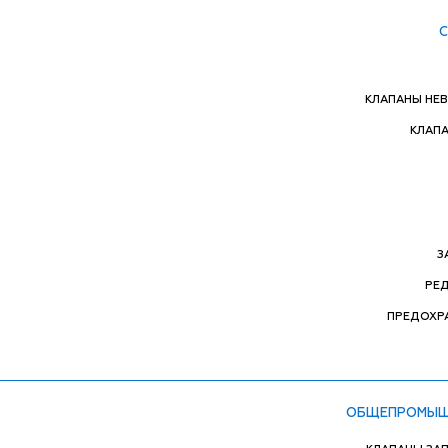
КЛАПАНЫ НЕ
КЛАП
З
РЕ
ПРЕДОХР
ОБЩЕПРОМЫШ