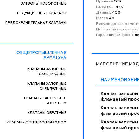
Приемка
ОТК
ЗАТВОРЫ ПОВОРОТНЫЕ
Высота H
473
Длина L
400
РЕДУКЦИОННЫЕ КЛАПАНЫ
Масса
46
ПРЕДОХРАНИТЕЛЬНЫЕ КЛАПАНЫ
Ресурс до зав.ремон
Полный назначенный 
Гарантийный срок
5 л
ОБЩЕПРОМЫШЛЕННАЯ
АРМАТУРА
ИСПОЛНЕНИЕ ИЗ
КЛАПАНЫ ЗАПОРНЫЕ
САЛЬНИКОВЫЕ
НАИМЕНОВАНИ
КЛАПАНЫ ЗАПОРНЫЕ
СИЛЬФОННЫЕ
Клапан запорны
КЛАПАНЫ ЗАПОРНЫЕ С
фланцевый про
ОБОГРЕВОМ
Клапан запорны
КЛАПАНЫ ОБРАТНЫЕ
фланцевый про
Клапан запорны
КЛАПАНЫ С ПНЕВМОПРИВОДОМ
фланцевый про