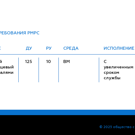
ТРЕБОВАНИЯ РМРС
Е
ДУ
РУ
СРЕДА
ИСПОЛНЕНИЕ
й
125
10
ВМ
С
нцевый
увеличенным
талями
сроком
службы
© 2025 общество с