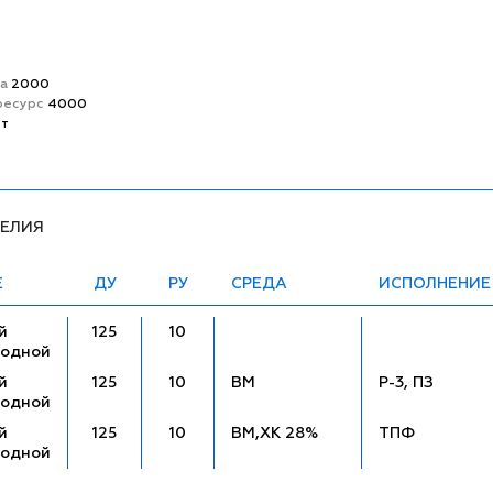
та
2000
ресурс
4000
ет
ДЕЛИЯ
Е
ДУ
РУ
СРЕДА
ИСПОЛНЕНИЕ
й
125
10
ходной
й
125
10
ВМ
Р-3, ПЗ
ходной
й
125
10
ВМ,ХК 28%
ТПФ
ходной