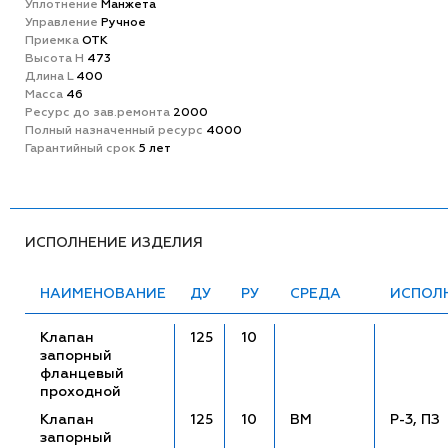
Уплотнение
Манжета
Управление
Ручное
Приемка
ОТК
Высота H
473
Длина L
400
Масса
46
Ресурс до зав.ремонта
2000
Полный назначенный ресурс
4000
Гарантийный срок
5 лет
ИСПОЛНЕНИЕ ИЗДЕЛИЯ
НАИМЕНОВАНИЕ
ДУ
РУ
СРЕДА
ИСПОЛ
Клапан
125
10
запорный
фланцевый
проходной
Клапан
125
10
ВМ
Р-3, ПЗ
запорный