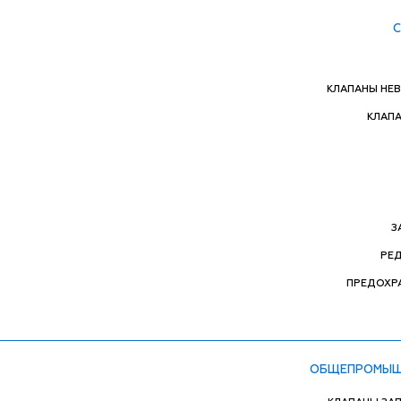
КЛАПАНЫ НЕ
КЛАП
З
РЕ
ПРЕДОХР
ОБЩЕПРОМЫШ